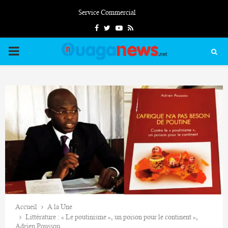
Service Commercial
Facebook
Twitter
Youtube
Rss
PRIMARY
MENU
Accueil
A la Une
Littérature : « Le poutinisme », un poison pour le continent »,
Adrien Poussou