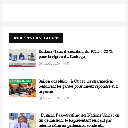
r
c
E
h
f
A
o
r
R
DERNIÈRES PUBLICATIONS
:
C
Burkina/Taux d’exécution du PND : 22 %
H
pour la région du Kadiogo
5 août 2026
0
Saison des pluies : à Ouaga les pharmaciens
renforcent les gardes pour mieux répondre aux
urgences
4 août 2026
0
Burkina Faso–Système des Nations Unies : en
fin de mission, le Représentant résident par
intérim salue un partenariat solide et...