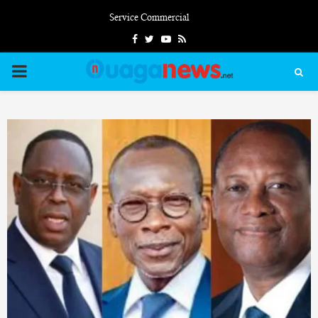
Service Commercial
Facebook
Twitter
Youtube
Rss
PRIMARY
MENU