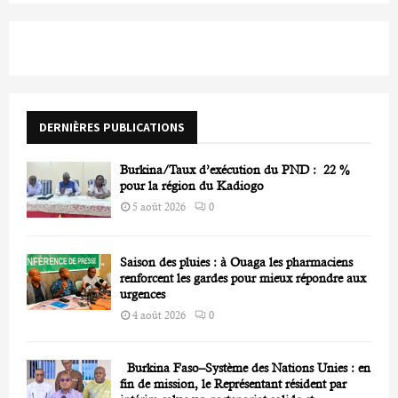
S
r
c
E
h
f
A
o
r
R
DERNIÈRES PUBLICATIONS
:
C
Burkina/Taux d’exécution du PND : 22 %
H
pour la région du Kadiogo
5 août 2026
0
Saison des pluies : à Ouaga les pharmaciens
renforcent les gardes pour mieux répondre aux
urgences
4 août 2026
0
Burkina Faso–Système des Nations Unies : en
fin de mission, le Représentant résident par