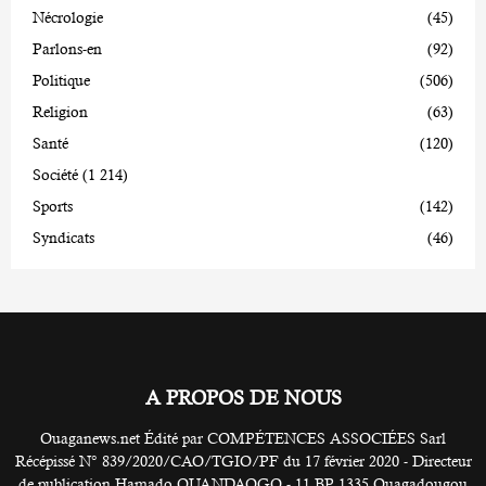
Nécrologie
(45)
Parlons-en
(92)
Politique
(506)
Religion
(63)
Santé
(120)
Société
(1 214)
Sports
(142)
Syndicats
(46)
A PROPOS DE NOUS
Ouaganews.net Édité par COMPÉTENCES ASSOCIÉES Sarl
Récépissé N° 839/2020/CAO/TGIO/PF du 17 février 2020 - Directeur
de publication Hamado OUANDAOGO - 11 BP 1335 Ouagadougou