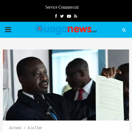
Service Commercial
Facebook
Twitter
Youtube
Rss
PRIMARY
MENU
Accueil
A la Une