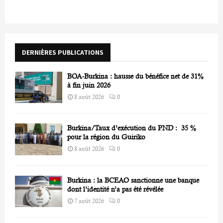
c
E
h
f
A
o
r
R
DERNIÈRES PUBLICATIONS
:
C
BOA-Burkina : hausse du bénéfice net de 31%
H
à fin juin 2026
8 août 2026
0
Burkina/Taux d’exécution du PND : 35 %
pour la région du Guiriko
8 août 2026
0
Burkina : la BCEAO sanctionne une banque
dont l’identité n’a pas été révélée
7 août 2026
0