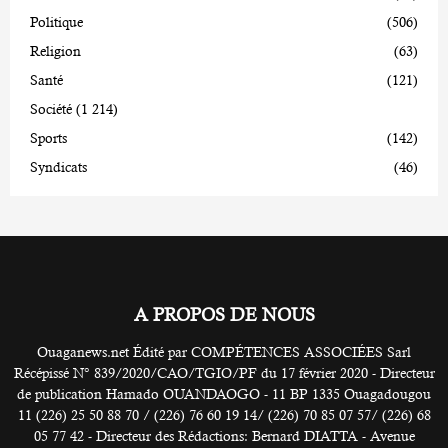
Politique
(506)
Religion
(63)
Santé
(121)
Société
(1 214)
Sports
(142)
Syndicats
(46)
A PROPOS DE NOUS
Ouaganews.net Édité par COMPÉTENCES ASSOCIÉES Sarl
Récépissé N° 839/2020/CAO/TGIO/PF du 17 février 2020 - Directeur
de publication Hamado OUANDAOGO - 11 BP 1335 Ouagadougou
11 (226) 25 50 88 70 / (226) 76 60 19 14/ (226) 70 85 07 57/ (226) 68
05 77 42 - Directeur des Rédactions: Bernard DIATTA - Avenue