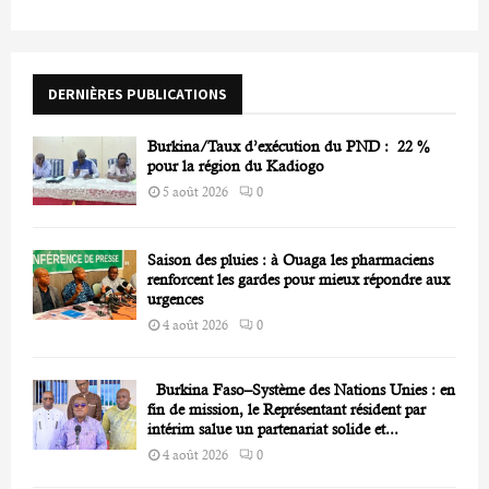
h
f
A
o
r
R
DERNIÈRES PUBLICATIONS
:
C
Burkina/Taux d’exécution du PND : 22 %
H
pour la région du Kadiogo
5 août 2026
0
Saison des pluies : à Ouaga les pharmaciens
renforcent les gardes pour mieux répondre aux
urgences
4 août 2026
0
Burkina Faso–Système des Nations Unies : en
fin de mission, le Représentant résident par
intérim salue un partenariat solide et...
4 août 2026
0