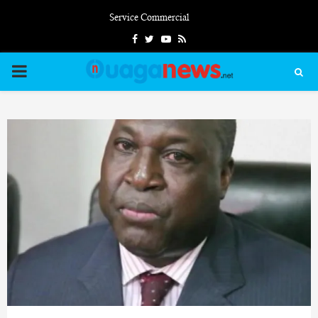
Service Commercial
Facebook
Twitter
Youtube
Rss
PRIMARY
MENU