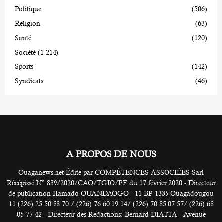
Politique
(506)
Religion
(63)
Santé
(120)
Société
(1 214)
Sports
(142)
Syndicats
(46)
A PROPOS DE NOUS
Ouaganews.net Édité par COMPÉTENCES ASSOCIÉES Sarl
Récépissé N° 839/2020/CAO/TGIO/PF du 17 février 2020 - Directeur
de publication Hamado OUANDAOGO - 11 BP 1335 Ouagadougou
11 (226) 25 50 88 70 / (226) 76 60 19 14/ (226) 70 85 07 57/ (226) 68
05 77 42 - Directeur des Rédactions: Bernard DIATTA - Avenue