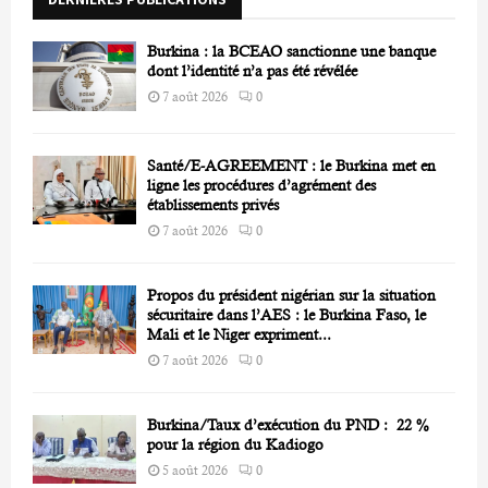
C
Burkina : la BCEAO sanctionne une banque
H
dont l’identité n’a pas été révélée
7 août 2026
0
Santé/E-AGREEMENT : le Burkina met en
ligne les procédures d’agrément des
établissements privés
7 août 2026
0
Propos du président nigérian sur la situation
sécuritaire dans l’AES : le Burkina Faso, le
Mali et le Niger expriment...
7 août 2026
0
Burkina/Taux d’exécution du PND : 22 %
pour la région du Kadiogo
5 août 2026
0