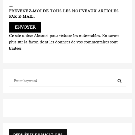
PRÉVENEZ-MOI DE TOUS LES NOUVEAUX ARTICLES
PAR E-MAIL.
Ce site utilise Akismet pour réduire les indésirables.
En savoir
plus sur la façon dont les données de vos commentaires sont
traitées
.
S
e
a
S
r
c
E
h
f
A
o
r
R
DERNIÈRES PUBLICATIONS
: