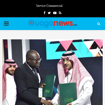
Service Commercial
Facebook
Twitter
Youtube
Rss
PRIMARY
MENU