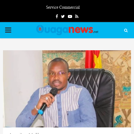
Service Commercial
Facebook
Twitter
Youtube
Rss
PRIMARY
MENU