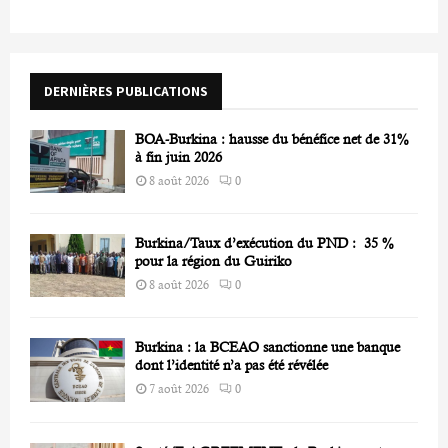
h
f
A
o
r
R
DERNIÈRES PUBLICATIONS
:
C
BOA-Burkina : hausse du bénéfice net de 31%
H
à fin juin 2026
8 août 2026
0
Burkina/Taux d’exécution du PND : 35 %
pour la région du Guiriko
8 août 2026
0
Burkina : la BCEAO sanctionne une banque
dont l’identité n’a pas été révélée
7 août 2026
0