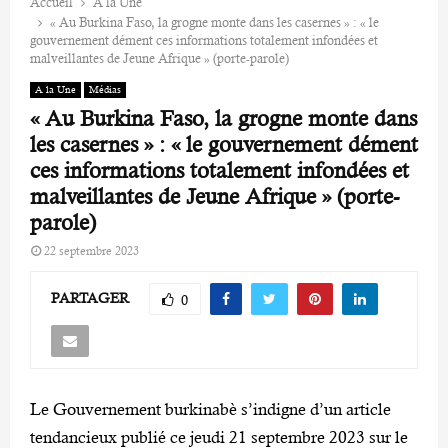
Accueil
A la Une
« Au Burkina Faso, la grogne monte dans les casernes » : « le
gouvernement dément ces informations totalement infondées et
malveillantes de Jeune Afrique » (porte-parole)
A la Une
Médias
« Au Burkina Faso, la grogne monte dans
les casernes » : « le gouvernement dément
ces informations totalement infondées et
malveillantes de Jeune Afrique » (porte-
parole)
22 septembre 2023
PARTAGER
0
Le Gouvernement burkinabè s’indigne d’un article
tendancieux publié ce jeudi 21 septembre 2023 sur le