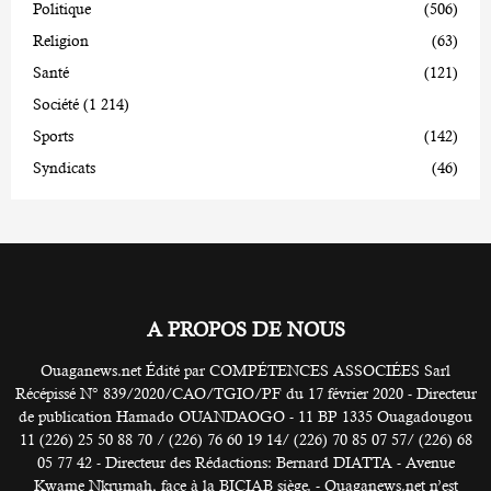
Politique
(506)
Religion
(63)
Santé
(121)
Société
(1 214)
Sports
(142)
Syndicats
(46)
A PROPOS DE NOUS
Ouaganews.net Édité par COMPÉTENCES ASSOCIÉES Sarl
Récépissé N° 839/2020/CAO/TGIO/PF du 17 février 2020 - Directeur
de publication Hamado OUANDAOGO - 11 BP 1335 Ouagadougou
11 (226) 25 50 88 70 / (226) 76 60 19 14/ (226) 70 85 07 57/ (226) 68
05 77 42 - Directeur des Rédactions: Bernard DIATTA - Avenue
Kwame Nkrumah, face à la BICIAB siège. - Ouaganews.net n’est