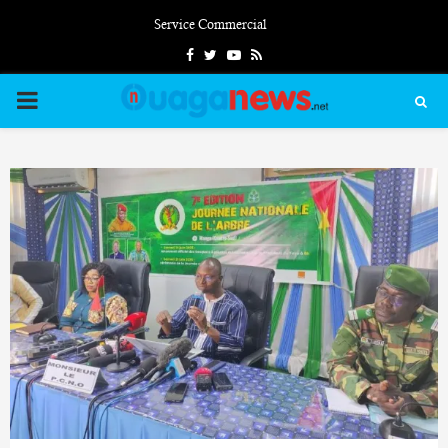
Service Commercial
Facebook
Twitter
Youtube
Rss
PRIMARY
MENU