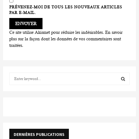
PRÉVENEZ-MOI DE TOUS LES NOUVEAUX ARTICLES
PAR E-MAIL.
Ce site utilise Akismet pour réduire les indésirables.
En savoir
plus sur la façon dont les données de vos commentaires sont
traitées
.
S
e
a
S
r
c
E
h
f
A
o
r
R
DERNIÈRES PUBLICATIONS
: