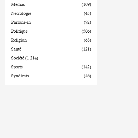
Médias
(109)
Nécrologie
(45)
Parlons-en
(92)
Politique
(506)
Religion
(63)
Santé
(121)
Société
(1 214)
Sports
(142)
Syndicats
(46)