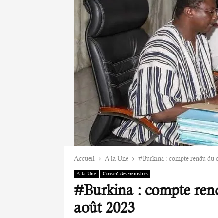
Accueil
A la Une
#Burkina : compte rendu du c
A la Une
Conseil des ministres
#Burkina : compte rend
août 2023