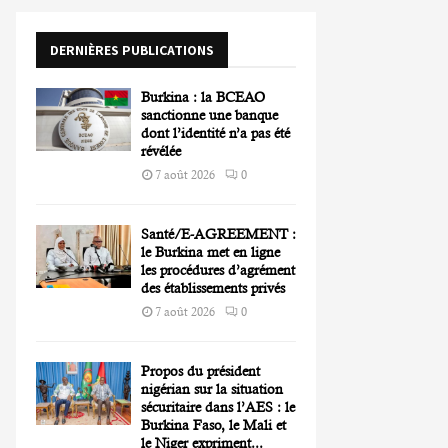
o
r
R
DERNIÈRES PUBLICATIONS
:
C
Burkina : la BCEAO
H
sanctionne une banque
dont l’identité n’a pas été
révélée
7 août 2026
0
Santé/E-AGREEMENT :
le Burkina met en ligne
les procédures d’agrément
des établissements privés
7 août 2026
0
Propos du président
nigérian sur la situation
sécuritaire dans l’AES : le
Burkina Faso, le Mali et
le Niger expriment...