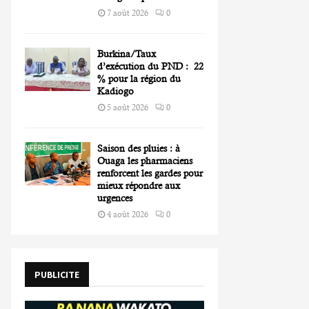
7 août 2026
0
Burkina/Taux
d’exécution du PND : 22
% pour la région du
Kadiogo
5 août 2026
0
Saison des pluies : à
Ouaga les pharmaciens
renforcent les gardes pour
mieux répondre aux
urgences
4 août 2026
0
PUBLICITE