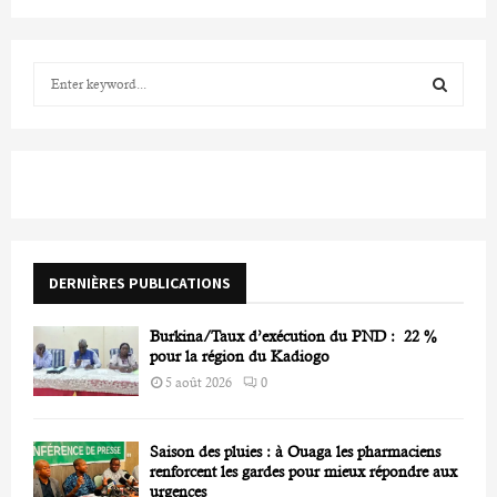
S
e
a
S
r
c
E
h
f
A
o
r
R
DERNIÈRES PUBLICATIONS
:
C
Burkina/Taux d’exécution du PND : 22 %
H
pour la région du Kadiogo
5 août 2026
0
Saison des pluies : à Ouaga les pharmaciens
renforcent les gardes pour mieux répondre aux
urgences