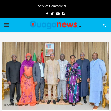
Service Commercial
Facebook
Twitter
Youtube
Rss
PRIMARY
MENU