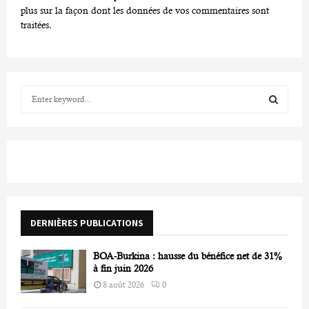
plus sur la façon dont les données de vos commentaires sont
traitées
.
S
e
a
S
r
c
E
h
f
A
o
r
R
DERNIÈRES PUBLICATIONS
:
C
BOA-Burkina : hausse du bénéfice net de 31%
H
à fin juin 2026
8 août 2026
0