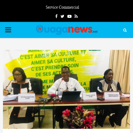
Service Commercial
Facebook
Twitter
Youtube
Rss
PRIMARY
MENU