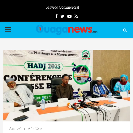
Service Commercial
Facebook
Twitter
Youtube
Rss
PRIMARY
MENU
Accueil
A la Une