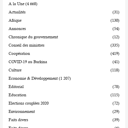
A la Une
(4 668)
Actualités
(31)
Afrique
(130)
Annonces
(54)
Chronique du gouvernement
(12)
Conseil des ministres
(335)
Coopération
(419)
COVID-19 au Burkina
(41)
Culture
(118)
Economie & Développement
(1 207)
Editorial
(78)
Education
(115)
Elections couplées 2020
(72)
Environnement
(29)
Faits divers
(39)
Faits divers
(6)