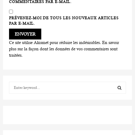
COMMENTAIRES PAR E-MAIL.
PRÉVENEZ-MOI DE TOUS LES NOUVEAUX ARTICLES
PAR E-MAIL.
Ce site utilise Akismet pour réduire les indésirables.
En savoir
plus sur la façon dont les données de vos commentaires sont
traitées
.
S
e
a
S
r
c
E
h
f
A
o