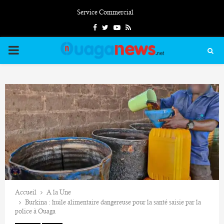
Service Commercial
Facebook
Twitter
Youtube
Rss
PRIMARY
MENU
Accueil
A la Une
Burkina : huile alimentaire dangereuse pour la santé saisie par la
police à Ouaga