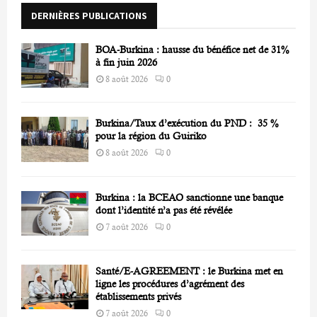
r
R
DERNIÈRES PUBLICATIONS
:
C
BOA-Burkina : hausse du bénéfice net de 31%
H
à fin juin 2026
8 août 2026
0
Burkina/Taux d’exécution du PND : 35 %
pour la région du Guiriko
8 août 2026
0
Burkina : la BCEAO sanctionne une banque
dont l’identité n’a pas été révélée
7 août 2026
0
Santé/E-AGREEMENT : le Burkina met en
ligne les procédures d’agrément des
établissements privés
7 août 2026
0