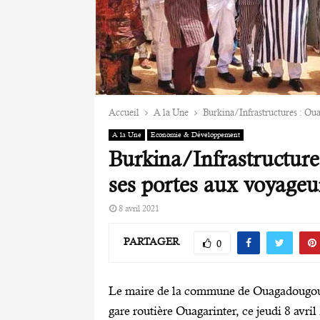
Accueil
A la Une
Burkina/Infrastructures : Oua
A la Une
Economie & Développement
Burkina/Infrastructure
ses portes aux voyageu
8 avril 2021
PARTAGER
0
Le maire de la commune de Ouagadougou, 
gare routière Ouagarinter, ce jeudi 8 avri