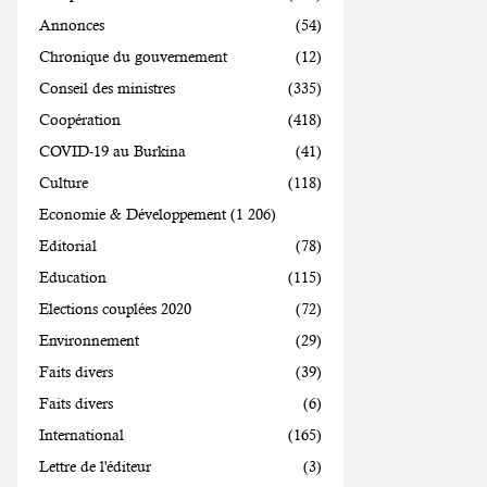
Annonces
(54)
Chronique du gouvernement
(12)
Conseil des ministres
(335)
Coopération
(418)
COVID-19 au Burkina
(41)
Culture
(118)
Economie & Développement
(1 206)
Editorial
(78)
Education
(115)
Elections couplées 2020
(72)
Environnement
(29)
Faits divers
(39)
Faits divers
(6)
International
(165)
Lettre de l'éditeur
(3)