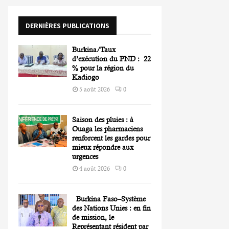
o
r
R
DERNIÈRES PUBLICATIONS
:
C
Burkina/Taux
H
d’exécution du PND : 22
% pour la région du
Kadiogo
5 août 2026
0
Saison des pluies : à
Ouaga les pharmaciens
renforcent les gardes pour
mieux répondre aux
urgences
4 août 2026
0
Burkina Faso–Système
des Nations Unies : en fin
de mission, le
Représentant résident par