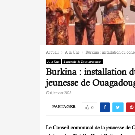
Accueil
A la Une
Burkina : installation du con
A la Une
Economie & Développement
Burkina : installation 
jeunesse de Ouagadoug
6 janvier 2023
PARTAGER
0
Le Conseil communal de la jeunesse de O