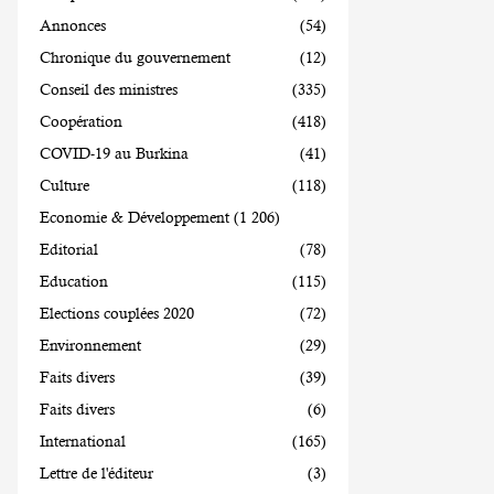
Annonces
(54)
Chronique du gouvernement
(12)
Conseil des ministres
(335)
Coopération
(418)
COVID-19 au Burkina
(41)
Culture
(118)
Economie & Développement
(1 206)
Editorial
(78)
Education
(115)
Elections couplées 2020
(72)
Environnement
(29)
Faits divers
(39)
Faits divers
(6)
International
(165)
Lettre de l'éditeur
(3)