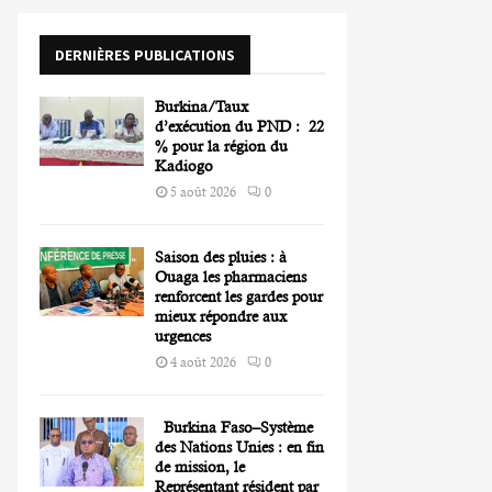
o
r
R
DERNIÈRES PUBLICATIONS
:
C
Burkina/Taux
H
d’exécution du PND : 22
% pour la région du
Kadiogo
5 août 2026
0
Saison des pluies : à
Ouaga les pharmaciens
renforcent les gardes pour
mieux répondre aux
urgences
4 août 2026
0
Burkina Faso–Système
des Nations Unies : en fin
de mission, le
Représentant résident par