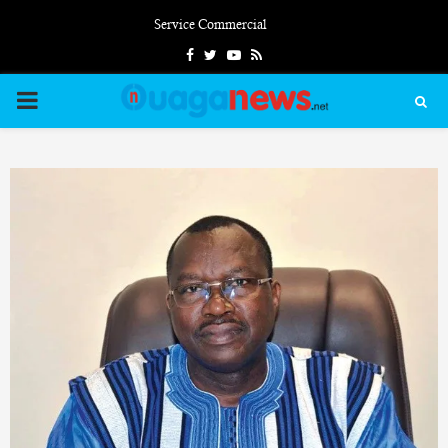
Service Commercial
Facebook
Twitter
Youtube
Rss
PRIMARY
MENU