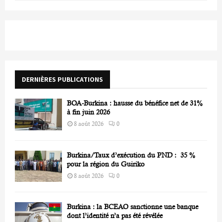
a
S
r
c
E
h
f
A
o
r
R
DERNIÈRES PUBLICATIONS
:
C
BOA-Burkina : hausse du bénéfice net de 31%
H
à fin juin 2026
8 août 2026
0
Burkina/Taux d’exécution du PND : 35 %
pour la région du Guiriko
8 août 2026
0
Burkina : la BCEAO sanctionne une banque
dont l’identité n’a pas été révélée