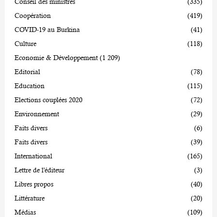
Conseil des ministres
(335)
Coopération
(419)
COVID-19 au Burkina
(41)
Culture
(118)
Economie & Développement
(1 209)
Editorial
(78)
Education
(115)
Elections couplées 2020
(72)
Environnement
(29)
Faits divers
(6)
Faits divers
(39)
International
(165)
Lettre de l'éditeur
(3)
Libres propos
(40)
Littérature
(20)
Médias
(109)