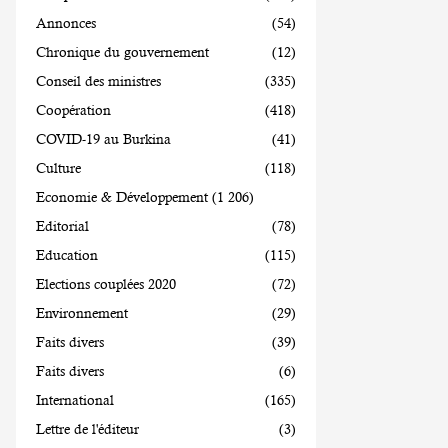
Annonces
(54)
Chronique du gouvernement
(12)
Conseil des ministres
(335)
Coopération
(418)
COVID-19 au Burkina
(41)
Culture
(118)
Economie & Développement
(1 206)
Editorial
(78)
Education
(115)
Elections couplées 2020
(72)
Environnement
(29)
Faits divers
(39)
Faits divers
(6)
International
(165)
Lettre de l'éditeur
(3)