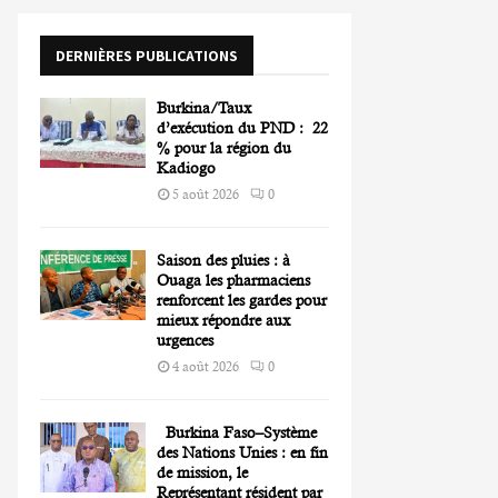
o
r
R
DERNIÈRES PUBLICATIONS
:
C
Burkina/Taux
H
d’exécution du PND : 22
% pour la région du
Kadiogo
5 août 2026
0
Saison des pluies : à
Ouaga les pharmaciens
renforcent les gardes pour
mieux répondre aux
urgences
4 août 2026
0
Burkina Faso–Système
des Nations Unies : en fin
de mission, le
Représentant résident par