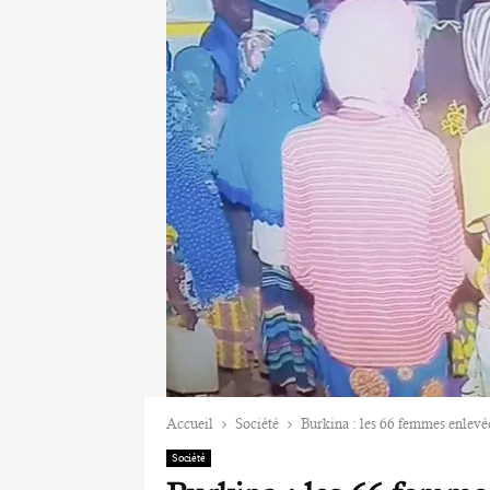
Accueil
Société
Burkina : les 66 femmes enlevée
Société