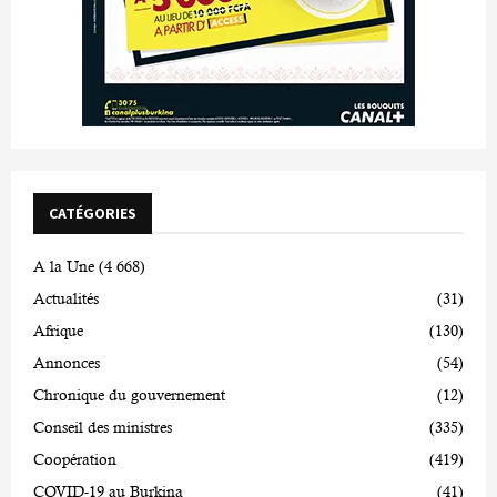
CATÉGORIES
A la Une
(4 668)
Actualités
(31)
Afrique
(130)
Annonces
(54)
Chronique du gouvernement
(12)
Conseil des ministres
(335)
Coopération
(419)
COVID-19 au Burkina
(41)