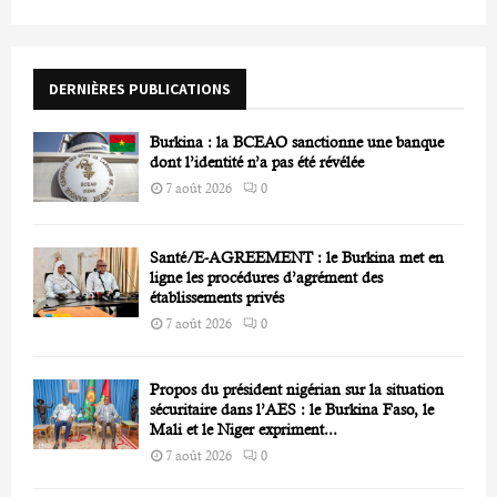
f
A
o
r
R
DERNIÈRES PUBLICATIONS
:
C
Burkina : la BCEAO sanctionne une banque
H
dont l’identité n’a pas été révélée
7 août 2026
0
Santé/E-AGREEMENT : le Burkina met en
ligne les procédures d’agrément des
établissements privés
7 août 2026
0
Propos du président nigérian sur la situation
sécuritaire dans l’AES : le Burkina Faso, le
Mali et le Niger expriment...
7 août 2026
0