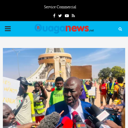
Service Commercial
Facebook
Twitter
Youtube
Rss
PRIMARY
MENU