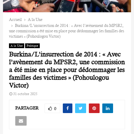
Accueil
A la Une
Burkina/L’insurrection de 2014 : « Avec l’avènement du MPSR2,
une commission a été mise en place pour dédommager les familles des
victimes » (Pohoulogou Victor)
A la Une
Politique
Burkina/L’insurrection de 2014 : « Avec
l’avènement du MPSR2, une commission
a été mise en place pour dédommager les
familles des victimes » (Pohoulogou
Victor)
31 octobre 2025
PARTAGER
0