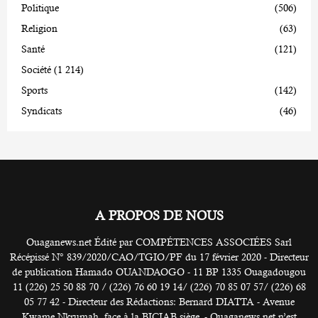
Politique
(506)
Religion
(63)
Santé
(121)
Société
(1 214)
Sports
(142)
Syndicats
(46)
A PROPOS DE NOUS
Ouaganews.net Édité par COMPÉTENCES ASSOCIÉES Sarl
Récépissé N° 839/2020/CAO/TGIO/PF du 17 février 2020 - Directeur
de publication Hamado OUANDAOGO - 11 BP 1335 Ouagadougou
11 (226) 25 50 88 70 / (226) 76 60 19 14/ (226) 70 85 07 57/ (226) 68
05 77 42 - Directeur des Rédactions: Bernard DIATTA - Avenue
Kwame Nkrumah, face à la BICIAB siège. - Ouaganews.net n’est