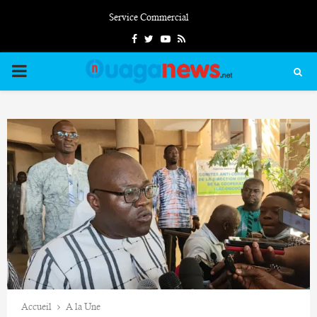
Service Commercial
Facebook
Twitter
Youtube
Rss
PRIMARY
MENU
Accueil
A la Une