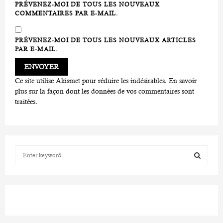
PRÉVENEZ-MOI DE TOUS LES NOUVEAUX
COMMENTAIRES PAR E-MAIL.
PRÉVENEZ-MOI DE TOUS LES NOUVEAUX ARTICLES
PAR E-MAIL.
Ce site utilise Akismet pour réduire les indésirables.
En savoir
plus sur la façon dont les données de vos commentaires sont
traitées
.
S
e
a
S
r
c
E
h
f
A