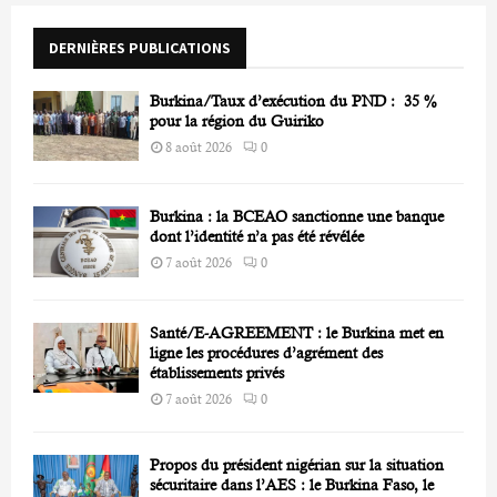
o
r
R
DERNIÈRES PUBLICATIONS
:
C
Burkina/Taux d’exécution du PND : 35 %
H
pour la région du Guiriko
8 août 2026
0
Burkina : la BCEAO sanctionne une banque
dont l’identité n’a pas été révélée
7 août 2026
0
Santé/E-AGREEMENT : le Burkina met en
ligne les procédures d’agrément des
établissements privés
7 août 2026
0
Propos du président nigérian sur la situation
sécuritaire dans l’AES : le Burkina Faso, le