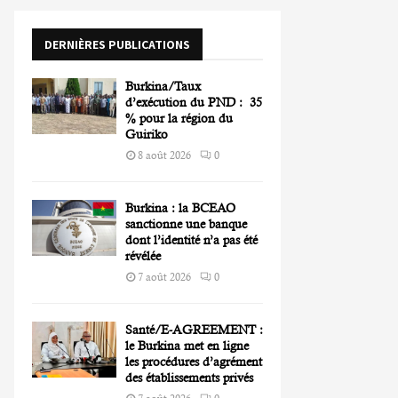
o
r
R
DERNIÈRES PUBLICATIONS
:
C
Burkina/Taux
H
d’exécution du PND : 35
% pour la région du
Guiriko
8 août 2026
0
Burkina : la BCEAO
sanctionne une banque
dont l’identité n’a pas été
révélée
7 août 2026
0
Santé/E-AGREEMENT :
le Burkina met en ligne
les procédures d’agrément
des établissements privés