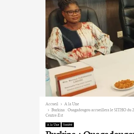
Accueil
A la Une
Burkina : Ouagadougou accueillera le SITHO du 2
Centre-Est
A la Une
Société