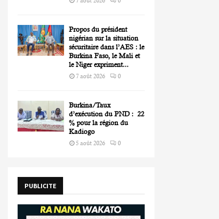
7 août 2026
0
Propos du président
nigérian sur la situation
sécuritaire dans l’AES : le
Burkina Faso, le Mali et
le Niger expriment...
7 août 2026
0
Burkina/Taux
d’exécution du PND : 22
% pour la région du
Kadiogo
5 août 2026
0
PUBLICITE