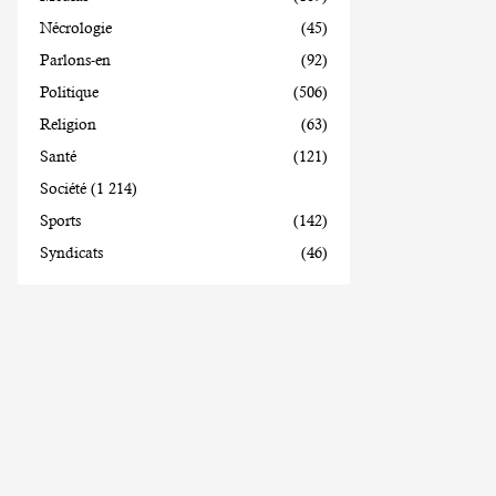
Nécrologie
(45)
Parlons-en
(92)
Politique
(506)
Religion
(63)
Santé
(121)
Société
(1 214)
Sports
(142)
Syndicats
(46)