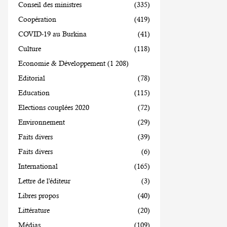
Conseil des ministres
(335)
Coopération
(419)
COVID-19 au Burkina
(41)
Culture
(118)
Economie & Développement
(1 208)
Editorial
(78)
Education
(115)
Elections couplées 2020
(72)
Environnement
(29)
Faits divers
(39)
Faits divers
(6)
International
(165)
Lettre de l'éditeur
(3)
Libres propos
(40)
Littérature
(20)
Médias
(109)