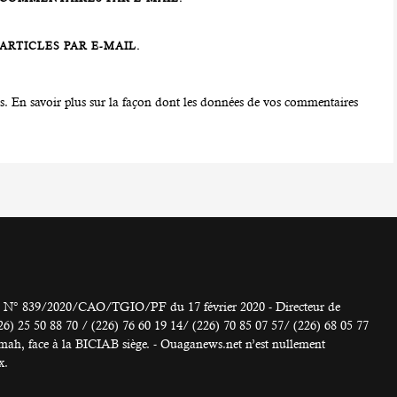
RTICLES PAR E-MAIL.
es.
En savoir plus sur la façon dont les données de vos commentaires
° 839/2020/CAO/TGIO/PF du 17 février 2020 - Directeur de
 50 88 70 / (226) 76 60 19 14/ (226) 70 85 07 57/ (226) 68 05 77
h, face à la BICIAB siège. - Ouaganews.net n’est nullement
x.