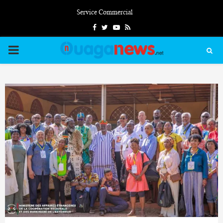
Service Commercial
Facebook
Twitter
Youtube
Rss
PRIMARY
MENU