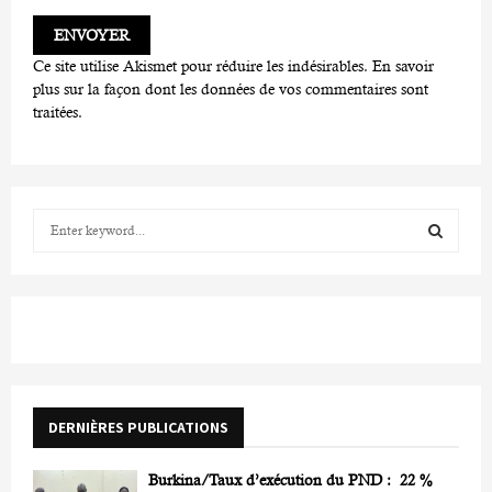
Ce site utilise Akismet pour réduire les indésirables.
En savoir
plus sur la façon dont les données de vos commentaires sont
traitées
.
S
e
a
S
r
c
E
h
f
A
o
r
R
DERNIÈRES PUBLICATIONS
:
C
Burkina/Taux d’exécution du PND : 22 %