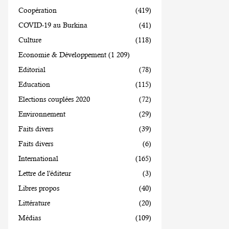
Coopération
(419)
COVID-19 au Burkina
(41)
Culture
(118)
Economie & Développement
(1 209)
Editorial
(78)
Education
(115)
Elections couplées 2020
(72)
Environnement
(29)
Faits divers
(39)
Faits divers
(6)
International
(165)
Lettre de l'éditeur
(3)
Libres propos
(40)
Littérature
(20)
Médias
(109)