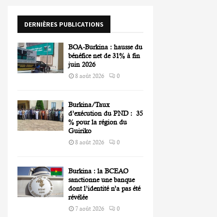
o
r
R
DERNIÈRES PUBLICATIONS
:
C
BOA-Burkina : hausse du
H
bénéfice net de 31% à fin
juin 2026
8 août 2026
0
Burkina/Taux
d’exécution du PND : 35
% pour la région du
Guiriko
8 août 2026
0
Burkina : la BCEAO
sanctionne une banque
dont l’identité n’a pas été
révélée
7 août 2026
0