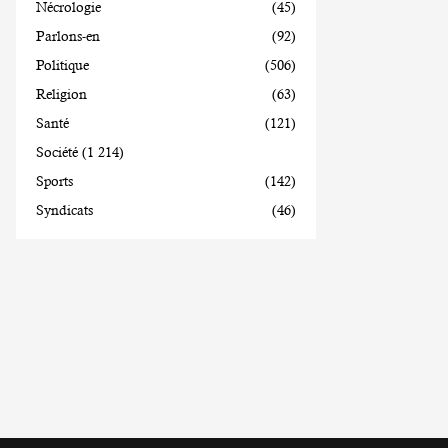
Nécrologie
(45)
Parlons-en
(92)
Politique
(506)
Religion
(63)
Santé
(121)
Société
(1 214)
Sports
(142)
Syndicats
(46)