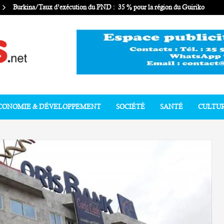
Burkina/Taux d’exécution du PND : 35 % pour la région du Guiriko
CONOMIE & DÉVELOPPEMENT
SOCIÉTÉ
SANTÉ
CULTU