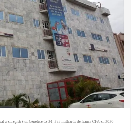
nal a enregistré un bénéfice de 34, 373 milliards de francs CFA en 2020