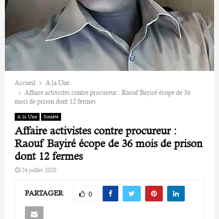
Accueil
A la Une
Affaire activistes contre procureur : Raouf Bayiré écope de 36
mois de prison dont 12 fermes
A la Une
Société
Affaire activistes contre procureur :
Raouf Bayiré écope de 36 mois de prison
dont 12 fermes
24 juillet 2020
PARTAGER
0