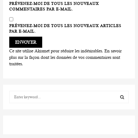
PRÉVENEZ-MOI DE TOUS LES NOUVEAUX
COMMENTAIRES PAR E-MAIL.
PRÉVENEZ-MOI DE TOUS LES NOUVEAUX ARTICLES
PAR E-MAIL.
Ce site utilise Akismet pour réduire les indésirables.
En savoir
plus sur la façon dont les données de vos commentaires sont
traitées
.
S
e
a
S
r
c
E
h
f
A