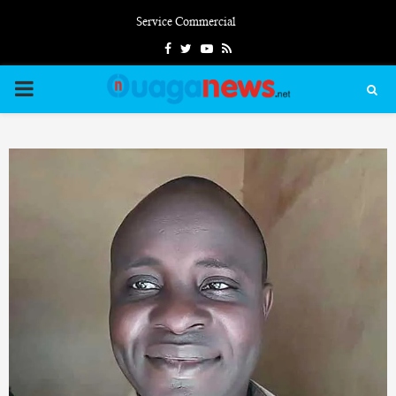
Service Commercial
Facebook
Twitter
Youtube
Rss
PRIMARY
MENU