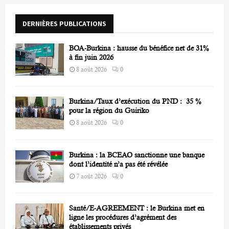
o
r
R
DERNIÈRES PUBLICATIONS
:
C
BOA-Burkina : hausse du bénéfice net de 31%
H
à fin juin 2026
8 août 2026
0
Burkina/Taux d’exécution du PND : 35 %
pour la région du Guiriko
8 août 2026
0
Burkina : la BCEAO sanctionne une banque
dont l’identité n’a pas été révélée
7 août 2026
0
Santé/E-AGREEMENT : le Burkina met en
ligne les procédures d’agrément des
établissements privés