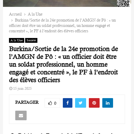
Accueil
A la Une
Burkina/Sortie de la 24e promotion de l’AMGN de Pô : « un
officier doit être un soldat professionnel, un homme engagé et
concentré », le PF à l’endroit des élèves officiers
A la Une
Société
Burkina/Sortie de la 24e promotion de
l’AMGN de Pô : « un officier doit être
un soldat professionnel, un homme
engagé et concentré », le PF à l’endroit
des élèves officiers
15 juin 2025
PARTAGER
0