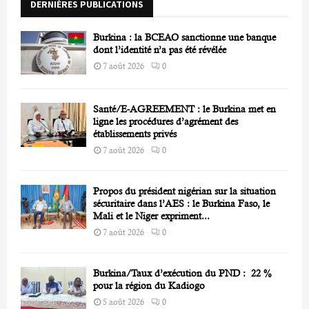
DERNIÈRES PUBLICATIONS
:
C
Burkina : la BCEAO sanctionne une banque
H
dont l’identité n’a pas été révélée
7 août 2026
0
Santé/E-AGREEMENT : le Burkina met en
ligne les procédures d’agrément des
établissements privés
7 août 2026
0
Propos du président nigérian sur la situation
sécuritaire dans l’AES : le Burkina Faso, le
Mali et le Niger expriment...
7 août 2026
0
Burkina/Taux d’exécution du PND : 22 %
pour la région du Kadiogo
5 août 2026
0