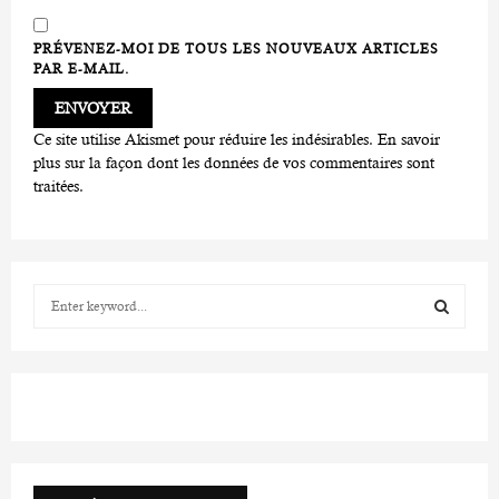
PRÉVENEZ-MOI DE TOUS LES NOUVEAUX ARTICLES
PAR E-MAIL.
Ce site utilise Akismet pour réduire les indésirables.
En savoir
plus sur la façon dont les données de vos commentaires sont
traitées
.
S
e
a
S
r
c
E
h
f
A
o
r
R