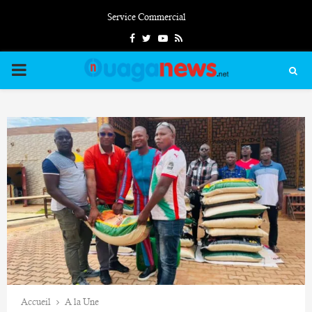
Service Commercial
Facebook
Twitter
Youtube
Rss
PRIMARY
MENU
Accueil
A la Une