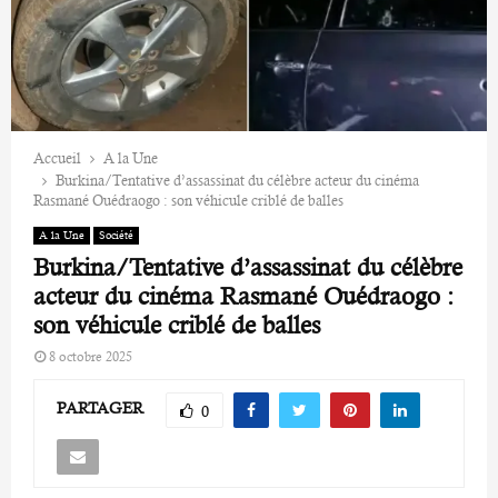
Accueil
A la Une
Burkina/Tentative d’assassinat du célèbre acteur du cinéma
Rasmané Ouédraogo : son véhicule criblé de balles
A la Une
Société
Burkina/Tentative d’assassinat du célèbre
acteur du cinéma Rasmané Ouédraogo :
son véhicule criblé de balles
8 octobre 2025
PARTAGER
0