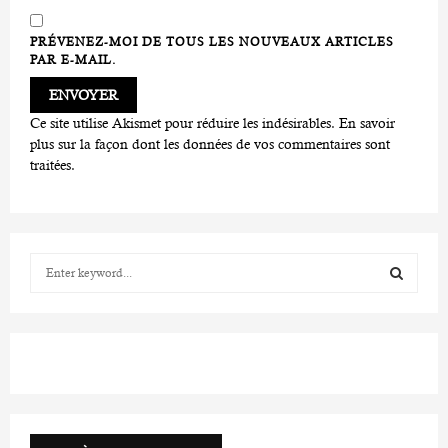
PRÉVENEZ-MOI DE TOUS LES NOUVEAUX ARTICLES
PAR E-MAIL.
Ce site utilise Akismet pour réduire les indésirables.
En savoir
plus sur la façon dont les données de vos commentaires sont
traitées
.
S
e
a
S
r
c
E
h
f
A
o
r
R