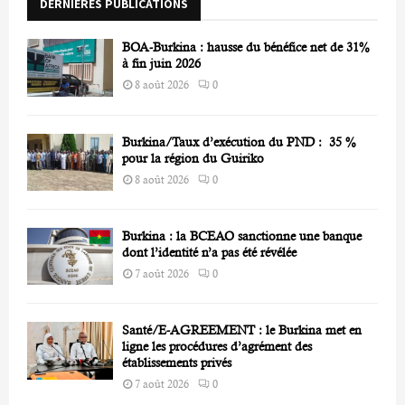
DERNIÈRES PUBLICATIONS
:
C
BOA-Burkina : hausse du bénéfice net de 31%
H
à fin juin 2026
8 août 2026
0
Burkina/Taux d’exécution du PND : 35 %
pour la région du Guiriko
8 août 2026
0
Burkina : la BCEAO sanctionne une banque
dont l’identité n’a pas été révélée
7 août 2026
0
Santé/E-AGREEMENT : le Burkina met en
ligne les procédures d’agrément des
établissements privés
7 août 2026
0