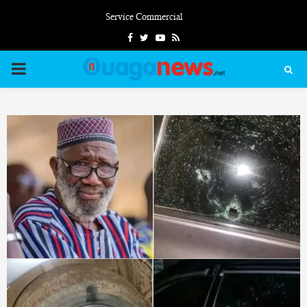
Service Commercial
Facebook
Twitter
Youtube
Rss
PRIMARY
MENU