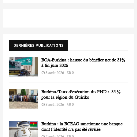
a
S
r
c
E
h
f
A
o
r
R
DERNIÈRES PUBLICATIONS
:
C
BOA-Burkina : hausse du bénéfice net de 31%
H
à fin juin 2026
8 août 2026
0
Burkina/Taux d’exécution du PND : 35 %
pour la région du Guiriko
8 août 2026
0
Burkina : la BCEAO sanctionne une banque
dont l’identité n’a pas été révélée
7 août 2026
0