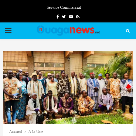
Service Commercial
Facebook
Twitter
Youtube
Rss
PRIMARY
MENU
Accueil
A la Une