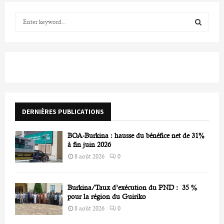
S
e
a
S
r
c
E
h
f
A
o
r
R
DERNIÈRES PUBLICATIONS
:
C
BOA-Burkina : hausse du bénéfice net de 31%
H
à fin juin 2026
8 août 2026
0
Burkina/Taux d’exécution du PND : 35 %
pour la région du Guiriko
8 août 2026
0