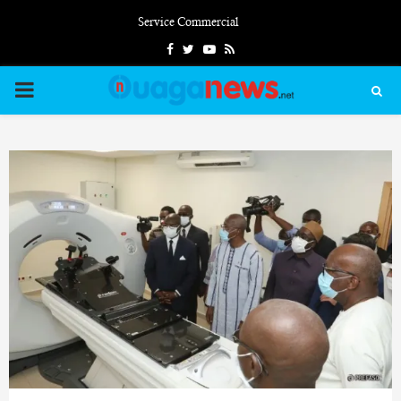
Service Commercial
Facebook
Twitter
Youtube
Rss
PRIMARY
MENU