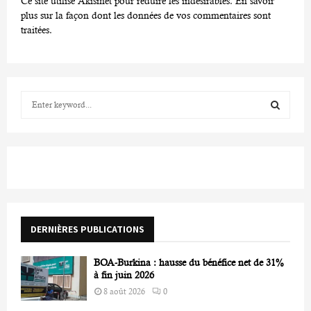
Ce site utilise Akismet pour réduire les indésirables.
En savoir
plus sur la façon dont les données de vos commentaires sont
traitées
.
S
e
a
S
r
c
E
h
f
A
o
r
R
DERNIÈRES PUBLICATIONS
:
C
BOA-Burkina : hausse du bénéfice net de 31%
H
à fin juin 2026
8 août 2026
0