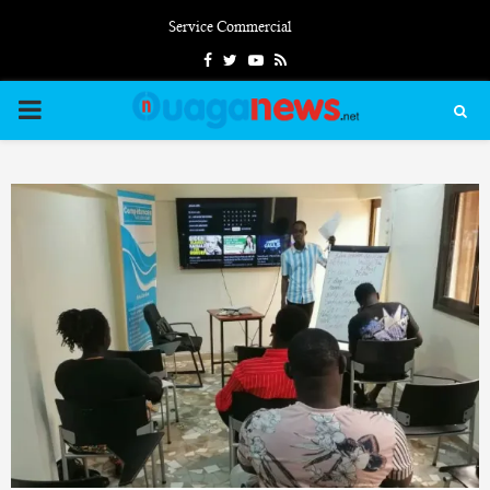
Service Commercial
Facebook
Twitter
Youtube
Rss
PRIMARY
MENU