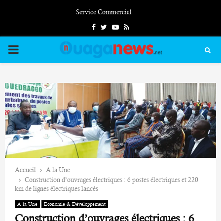
Service Commercial
Facebook
Twitter
Youtube
Rss
PRIMARY
MENU
Accueil
A la Une
Construction d’ouvrages électriques : 6 postes électriques et 220
km de lignes électriques lancés
A la Une
Economie & Développement
Construction d’ouvrages électriques : 6