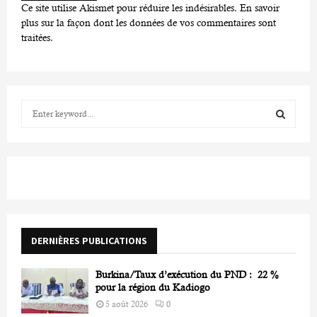
Ce site utilise Akismet pour réduire les indésirables.
En savoir
plus sur la façon dont les données de vos commentaires sont
traitées
.
S
e
a
S
r
c
E
h
f
A
o
r
R
DERNIÈRES PUBLICATIONS
:
C
Burkina/Taux d’exécution du PND : 22 %
H
pour la région du Kadiogo
5 août 2026
0