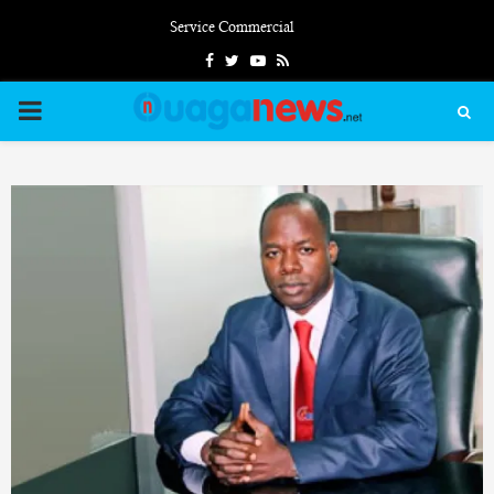
Service Commercial
Facebook
Twitter
Youtube
Rss
PRIMARY
MENU