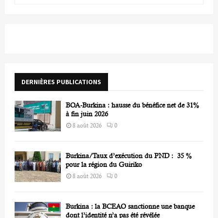
a
S
r
c
E
h
f
A
o
r
R
DERNIÈRES PUBLICATIONS
:
C
BOA-Burkina : hausse du bénéfice net de 31%
H
à fin juin 2026
8 août 2026
0
Burkina/Taux d’exécution du PND : 35 %
pour la région du Guiriko
8 août 2026
0
Burkina : la BCEAO sanctionne une banque
dont l’identité n’a pas été révélée