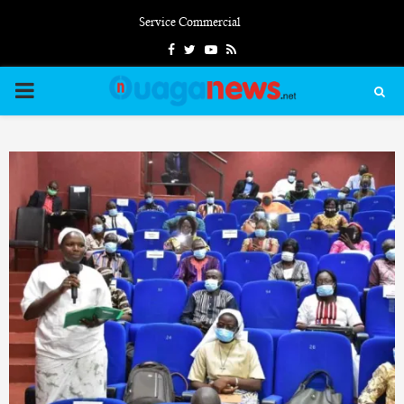
Service Commercial
Facebook
Twitter
Youtube
Rss
PRIMARY
MENU