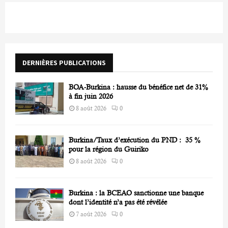
c
E
h
f
A
o
r
R
DERNIÈRES PUBLICATIONS
:
C
BOA-Burkina : hausse du bénéfice net de 31%
H
à fin juin 2026
8 août 2026
0
Burkina/Taux d’exécution du PND : 35 %
pour la région du Guiriko
8 août 2026
0
Burkina : la BCEAO sanctionne une banque
dont l’identité n’a pas été révélée
7 août 2026
0