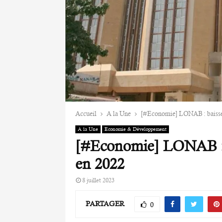
Accueil
A la Une
[#Economie] LONAB : baisse 
A la Une
Economie & Développement
[#Economie] LONAB : b
en 2022
8 juillet 2023
PARTAGER
0