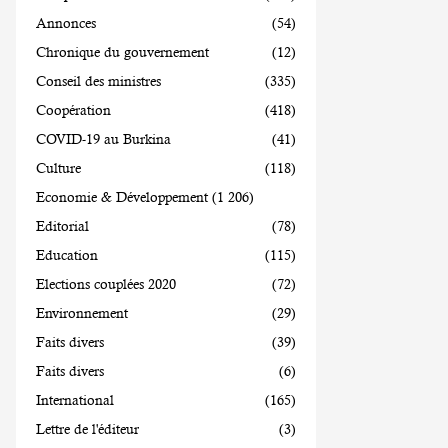
Annonces
(54)
Chronique du gouvernement
(12)
Conseil des ministres
(335)
Coopération
(418)
COVID-19 au Burkina
(41)
Culture
(118)
Economie & Développement
(1 206)
Editorial
(78)
Education
(115)
Elections couplées 2020
(72)
Environnement
(29)
Faits divers
(39)
Faits divers
(6)
International
(165)
Lettre de l'éditeur
(3)