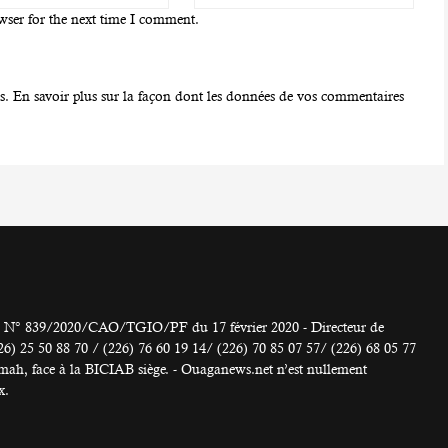
wser for the next time I comment.
es.
En savoir plus sur la façon dont les données de vos commentaires
° 839/2020/CAO/TGIO/PF du 17 février 2020 - Directeur de
 50 88 70 / (226) 76 60 19 14/ (226) 70 85 07 57/ (226) 68 05 77
h, face à la BICIAB siège. - Ouaganews.net n’est nullement
x.