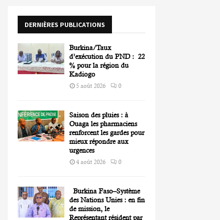
o
r
R
DERNIÈRES PUBLICATIONS
:
C
Burkina/Taux
H
d’exécution du PND : 22
% pour la région du
Kadiogo
5 août 2026
0
Saison des pluies : à
Ouaga les pharmaciens
renforcent les gardes pour
mieux répondre aux
urgences
4 août 2026
0
Burkina Faso–Système
des Nations Unies : en fin
de mission, le
Représentant résident par