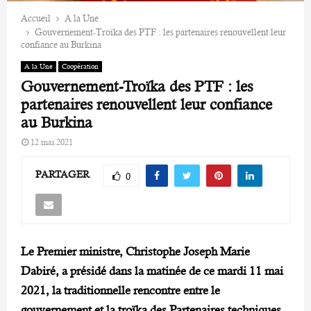
Accueil
A la Une
Gouvernement-Troïka des PTF : les partenaires renouvellent leur
confiance au Burkina
A la Une
Coopération
Gouvernement-Troïka des PTF : les
partenaires renouvellent leur confiance
au Burkina
12 mai 2021
PARTAGER
0
Le Premier ministre, Christophe Joseph Marie
Dabiré, a présidé dans la matinée de ce mardi 11 mai
2021, la traditionnelle rencontre entre le
gouvernement et la troïka des Partenaires techniques