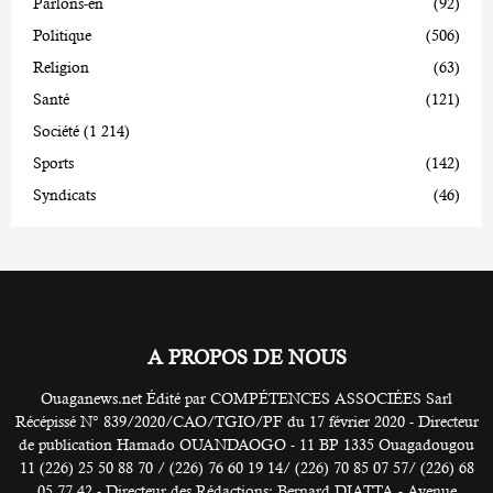
Parlons-en
(92)
Politique
(506)
Religion
(63)
Santé
(121)
Société
(1 214)
Sports
(142)
Syndicats
(46)
A PROPOS DE NOUS
Ouaganews.net Édité par COMPÉTENCES ASSOCIÉES Sarl
Récépissé N° 839/2020/CAO/TGIO/PF du 17 février 2020 - Directeur
de publication Hamado OUANDAOGO - 11 BP 1335 Ouagadougou
11 (226) 25 50 88 70 / (226) 76 60 19 14/ (226) 70 85 07 57/ (226) 68
05 77 42 - Directeur des Rédactions: Bernard DIATTA - Avenue