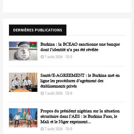
E
h
f
A
o
r
R
DERNIÈRES PUBLICATIONS
:
C
Burkina : la BCEAO sanctionne une banque
H
dont l’identité n’a pas été révélée
7 août 2026
0
Santé/E-AGREEMENT : le Burkina met en
ligne les procédures d’agrément des
établissements privés
7 août 2026
0
Propos du président nigérian sur la situation
sécuritaire dans l’AES : le Burkina Faso, le
Mali et le Niger expriment...
7 août 2026
0