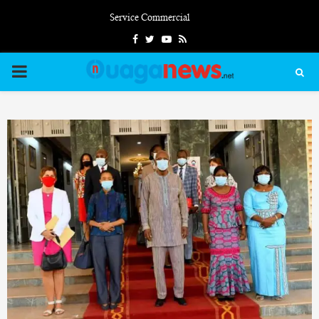
Service Commercial
Facebook
Twitter
Youtube
Rss
PRIMARY
MENU