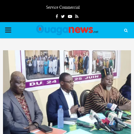
Service Commercial
Facebook
Twitter
Youtube
Rss
PRIMARY
MENU