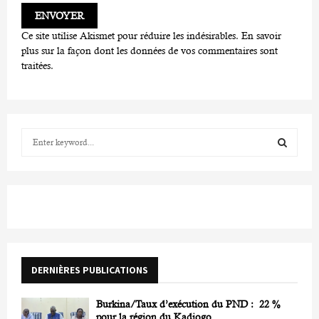
Ce site utilise Akismet pour réduire les indésirables.
En savoir
plus sur la façon dont les données de vos commentaires sont
traitées
.
S
e
a
S
r
c
E
h
f
A
o
r
R
DERNIÈRES PUBLICATIONS
:
C
Burkina/Taux d’exécution du PND : 22 %
H
pour la région du Kadiogo