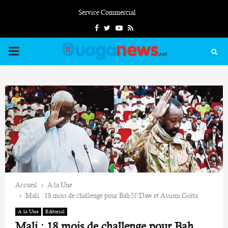
Service Commercial
Facebook
Twitter
Youtube
Rss
PRIMARY
MENU
Accueil
A la Une
Mali : 18 mois de challenge pour Bah N’Daw et Assimi Goïta
A la Une
Editorial
Mali : 18 mois de challenge pour Bah