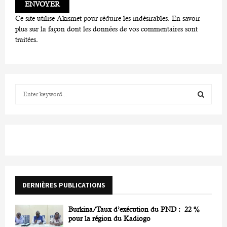
Ce site utilise Akismet pour réduire les indésirables.
En savoir
plus sur la façon dont les données de vos commentaires sont
traitées
.
S
e
a
S
r
c
E
h
f
A
o
r
R
DERNIÈRES PUBLICATIONS
:
C
Burkina/Taux d’exécution du PND : 22 %
H
pour la région du Kadiogo