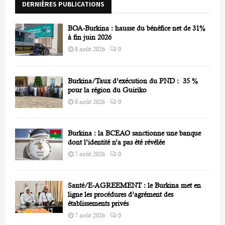
DERNIÈRES PUBLICATIONS
:
C
BOA-Burkina : hausse du bénéfice net de 31%
H
à fin juin 2026
8 août 2026
0
Burkina/Taux d’exécution du PND : 35 %
pour la région du Guiriko
8 août 2026
0
Burkina : la BCEAO sanctionne une banque
dont l’identité n’a pas été révélée
7 août 2026
0
Santé/E-AGREEMENT : le Burkina met en
ligne les procédures d’agrément des
établissements privés
7 août 2026
0