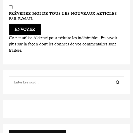
PRÉVENEZ-MOI DE TOUS LES NOUVEAUX ARTICLES
PAR E-MAIL.
Ce site utilise Akismet pour réduire les indésirables.
En savoir
plus sur la façon dont les données de vos commentaires sont
traitées
.
S
e
a
S
r
c
E
h
f
A
o
r
R