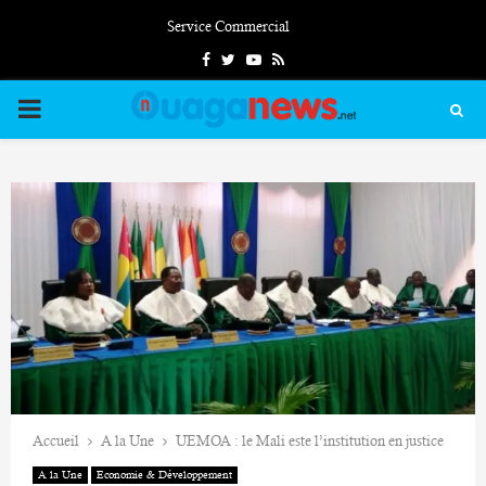
Service Commercial
Facebook
Twitter
Youtube
Rss
PRIMARY
MENU
Accueil
A la Une
UEMOA : le Mali este l’institution en justice
A la Une
Economie & Développement