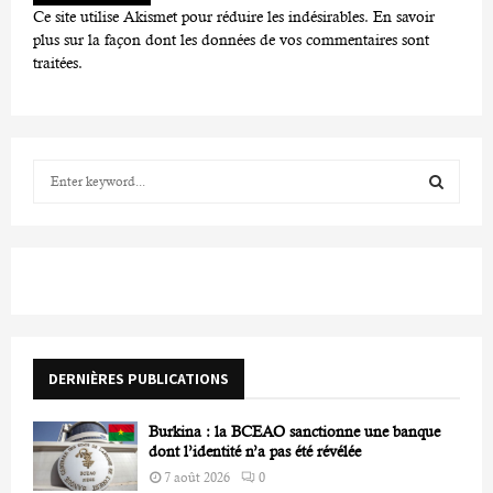
Ce site utilise Akismet pour réduire les indésirables.
En savoir
plus sur la façon dont les données de vos commentaires sont
traitées
.
S
e
a
S
r
c
E
h
f
A
o
r
R
DERNIÈRES PUBLICATIONS
:
C
Burkina : la BCEAO sanctionne une banque
H
dont l’identité n’a pas été révélée
7 août 2026
0