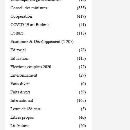
Conseil des ministres
(335)
Coopération
(419)
COVID-19 au Burkina
(41)
Culture
(118)
Economie & Développement
(1 207)
Editorial
(78)
Education
(115)
Elections couplées 2020
(72)
Environnement
(29)
Faits divers
(6)
Faits divers
(39)
International
(165)
Lettre de l'éditeur
(3)
Libres propos
(40)
Littérature
(20)