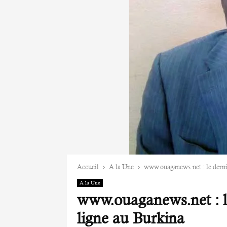
Accueil
A la Une
www.ouaganews.net : le derni
A la Une
www.ouaganews.net : l
ligne au Burkina