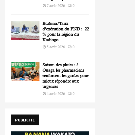
7 août 2026
0
Burkina/Taux
d’exécution du PND : 22
% pour la région du
Kadiogo
5 août 2026
0
Saison des pluies : à
Ouaga les pharmaciens
renforcent les gardes pour
mieux répondre aux
urgences
4 août 2026
0
PUBLICITE