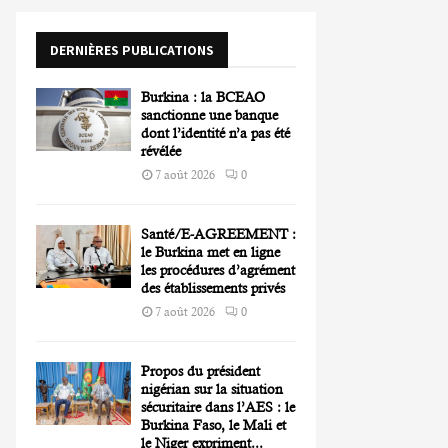
o
r
R
DERNIÈRES PUBLICATIONS
:
C
Burkina : la BCEAO
H
sanctionne une banque
dont l’identité n’a pas été
révélée
7 août 2026
0
Santé/E-AGREEMENT :
le Burkina met en ligne
les procédures d’agrément
des établissements privés
7 août 2026
0
Propos du président
nigérian sur la situation
sécuritaire dans l’AES : le
Burkina Faso, le Mali et
le Niger expriment...