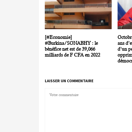
[#Economie]
Octobr
#Burkina/SONABHY : le
ans d’e
bénéfice net est de 39,066
d’un p
milliards de F CFA en 2022
opprim
démocr
LAISSER UN COMMENTAIRE