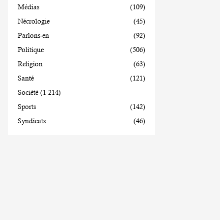
Médias
(109)
Nécrologie
(45)
Parlons-en
(92)
Politique
(506)
Religion
(63)
Santé
(121)
Société
(1 214)
Sports
(142)
Syndicats
(46)