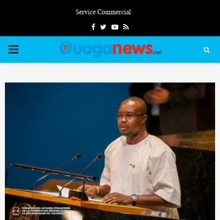
Service Commercial
Facebook
Twitter
Youtube
Rss
PRIMARY
MENU