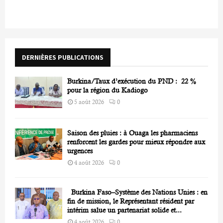
c
E
h
f
A
o
r
R
DERNIÈRES PUBLICATIONS
:
C
Burkina/Taux d’exécution du PND : 22 %
H
pour la région du Kadiogo
5 août 2026
0
Saison des pluies : à Ouaga les pharmaciens
renforcent les gardes pour mieux répondre aux
urgences
4 août 2026
0
Burkina Faso–Système des Nations Unies : en
fin de mission, le Représentant résident par
intérim salue un partenariat solide et...
4 août 2026
0