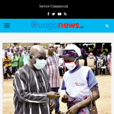
Service Commercial
Facebook
Twitter
Youtube
Rss
PRIMARY
MENU