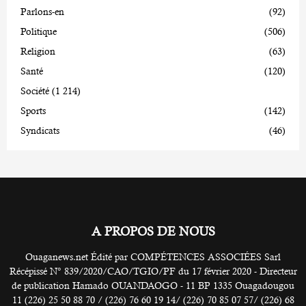
Parlons-en
(92)
Politique
(506)
Religion
(63)
Santé
(120)
Société
(1 214)
Sports
(142)
Syndicats
(46)
A PROPOS DE NOUS
Ouaganews.net Édité par COMPÉTENCES ASSOCIÉES Sarl
Récépissé N° 839/2020/CAO/TGIO/PF du 17 février 2020 - Directeur
de publication Hamado OUANDAOGO - 11 BP 1335 Ouagadougou
11 (226) 25 50 88 70 / (226) 76 60 19 14/ (226) 70 85 07 57/ (226) 68