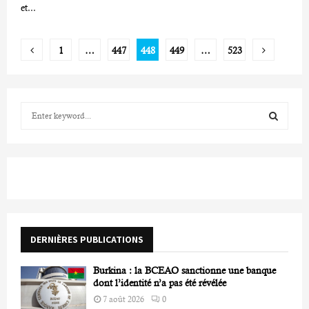
et...
Pagination
1
…
447
448
449
…
523
des
publications
S
e
a
S
r
c
E
h
f
A
o
r
R
DERNIÈRES PUBLICATIONS
:
C
Burkina : la BCEAO sanctionne une banque
H
dont l’identité n’a pas été révélée
7 août 2026
0