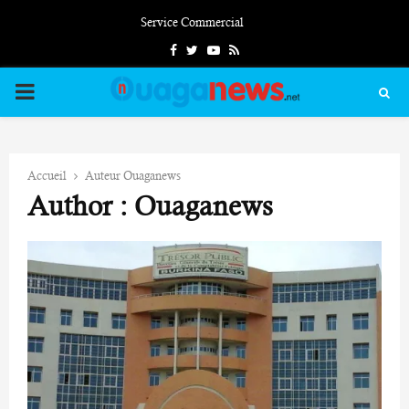
Service Commercial
Facebook
Twitter
Youtube
Rss
PRIMARY
MENU
Accueil
Auteur
Ouaganews
Author :
Ouaganews