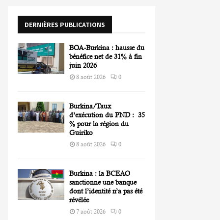
o
r
R
DERNIÈRES PUBLICATIONS
:
C
BOA-Burkina : hausse du
H
bénéfice net de 31% à fin
juin 2026
8 août 2026
0
Burkina/Taux
d’exécution du PND : 35
% pour la région du
Guiriko
8 août 2026
0
Burkina : la BCEAO
sanctionne une banque
dont l’identité n’a pas été
révélée
7 août 2026
0