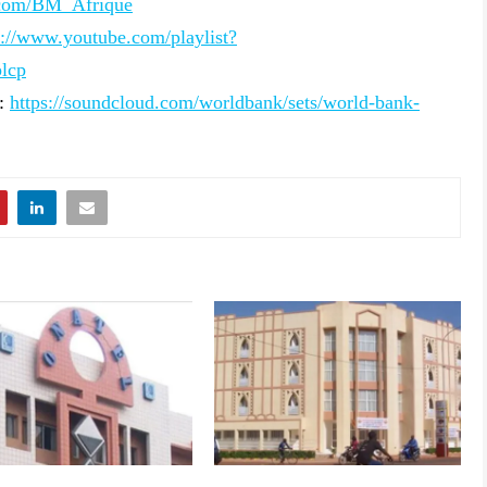
r.com/BM_Afrique
s://www.youtube.com/playlist?
lcp
 :
https://soundcloud.com/worldbank/sets/world-bank-