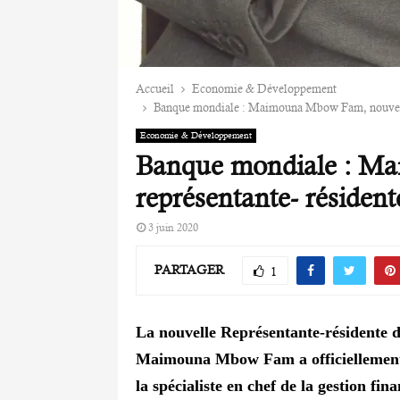
Accueil
Economie & Développement
Banque mondiale : Maimouna Mbow Fam, nouvelle
Economie & Développement
Banque mondiale : M
représentante- résiden
3 juin 2020
PARTAGER
1
La nouvelle Représentante-résidente
Maimouna Mbow Fam a officiellement p
la spécialiste en chef de la gestion f