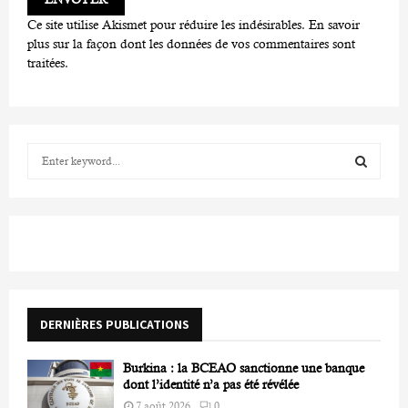
Ce site utilise Akismet pour réduire les indésirables.
En savoir
plus sur la façon dont les données de vos commentaires sont
traitées
.
S
e
a
S
r
c
E
h
f
A
o
r
R
DERNIÈRES PUBLICATIONS
:
C
Burkina : la BCEAO sanctionne une banque
H
dont l’identité n’a pas été révélée
7 août 2026
0