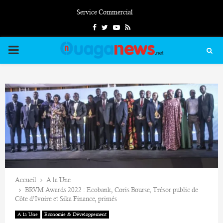
Service Commercial
Facebook
Twitter
Youtube
Rss
PRIMARY
MENU
Accueil
A la Une
BRVM Awards 2022 : Ecobank, Coris Bourse, Trésor public de
Côte d’Ivoire et Sika Finance, primés
A la Une
Economie & Développement