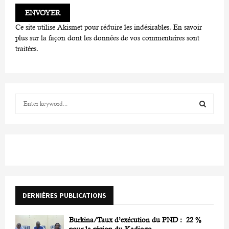
Ce site utilise Akismet pour réduire les indésirables.
En savoir
plus sur la façon dont les données de vos commentaires sont
traitées
.
S
e
a
S
r
c
E
h
f
A
o
r
R
DERNIÈRES PUBLICATIONS
:
C
Burkina/Taux d’exécution du PND : 22 %
H
pour la région du Kadiogo