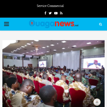
Service Commercial
Facebook
Twitter
Youtube
Rss
PRIMARY
MENU