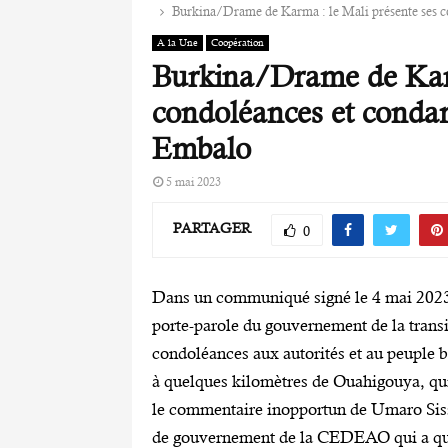
Burkina/Drame de Karma : le Mali présente ses 
A la Une
Coopération
Burkina/Drame de Karm
condoléances et conda
Embalo
5 mai 2023
PARTAGER
0
Dans un communiqué signé le 4 mai 2023, p
porte-parole du gouvernement de la trans
condoléances aux autorités et au peuple 
à quelques kilomètres de Ouahigouya, qui 
le commentaire inopportun de Umaro Siss
de gouvernement de la CEDEAO qui a qual