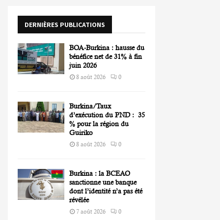
o
r
R
DERNIÈRES PUBLICATIONS
:
C
BOA-Burkina : hausse du
H
bénéfice net de 31% à fin
juin 2026
8 août 2026
0
Burkina/Taux
d’exécution du PND : 35
% pour la région du
Guiriko
8 août 2026
0
Burkina : la BCEAO
sanctionne une banque
dont l’identité n’a pas été
révélée
7 août 2026
0