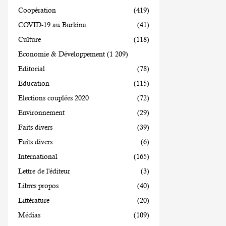
Coopération
(419)
COVID-19 au Burkina
(41)
Culture
(118)
Economie & Développement
(1 209)
Editorial
(78)
Education
(115)
Elections couplées 2020
(72)
Environnement
(29)
Faits divers
(39)
Faits divers
(6)
International
(165)
Lettre de l'éditeur
(3)
Libres propos
(40)
Littérature
(20)
Médias
(109)