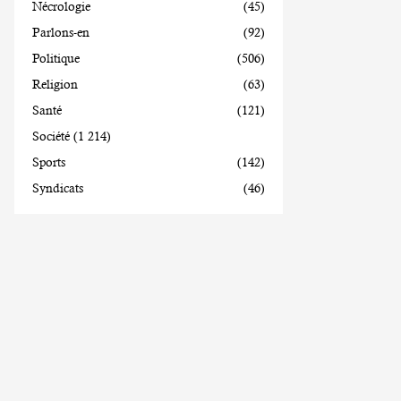
Nécrologie
(45)
Parlons-en
(92)
Politique
(506)
Religion
(63)
Santé
(121)
Société
(1 214)
Sports
(142)
Syndicats
(46)