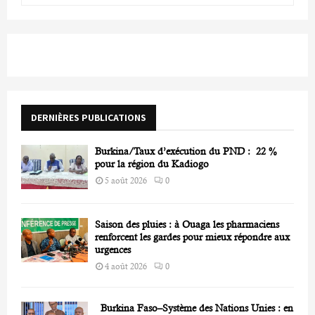
a
S
r
c
E
h
f
A
o
r
R
DERNIÈRES PUBLICATIONS
:
C
Burkina/Taux d’exécution du PND : 22 %
H
pour la région du Kadiogo
5 août 2026
0
Saison des pluies : à Ouaga les pharmaciens
renforcent les gardes pour mieux répondre aux
urgences
4 août 2026
0
Burkina Faso–Système des Nations Unies : en