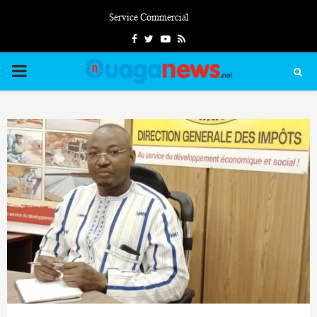
Service Commercial
Facebook
Twitter
Youtube
Rss
PRIMARY
MENU