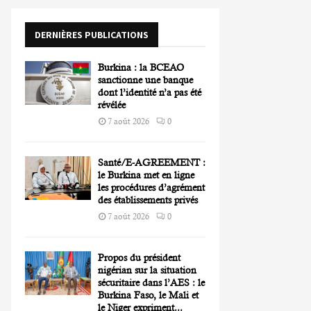
o
r
R
DERNIÈRES PUBLICATIONS
:
C
Burkina : la BCEAO
H
sanctionne une banque
dont l’identité n’a pas été
révélée
7 août 2026
0
Santé/E-AGREEMENT :
le Burkina met en ligne
les procédures d’agrément
des établissements privés
7 août 2026
0
Propos du président
nigérian sur la situation
sécuritaire dans l’AES : le
Burkina Faso, le Mali et
le Niger expriment...