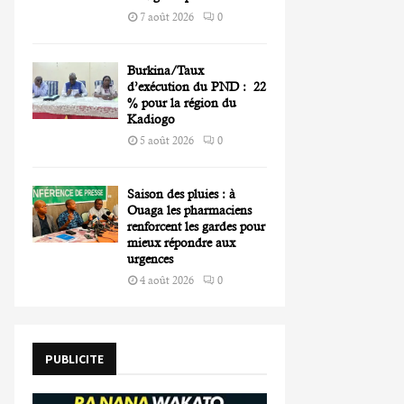
7 août 2026
0
Burkina/Taux
d’exécution du PND : 22
% pour la région du
Kadiogo
5 août 2026
0
Saison des pluies : à
Ouaga les pharmaciens
renforcent les gardes pour
mieux répondre aux
urgences
4 août 2026
0
PUBLICITE