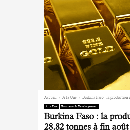
Accueil
A la Une
Burkina Faso : la production i
A la Une
Economie & Développement
Burkina Faso : la produ
28,82 tonnes à fin août