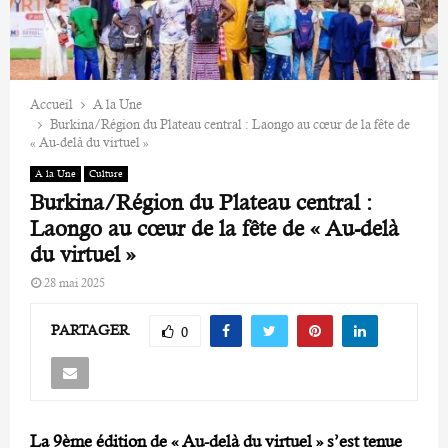
Accueil
A la Une
Burkina/Région du Plateau central : Laongo au cœur de la fête de
« Au-delà du virtuel »
A la Une
Culture
Burkina/Région du Plateau central :
Laongo au cœur de la fête de « Au-delà
du virtuel »
28 mai 2025
PARTAGER
0
La 9ème édition de « Au-delà du virtuel » s’est tenue