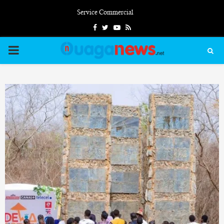
Service Commercial
Facebook
Twitter
Youtube
Rss
PRIMARY
MENU