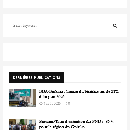
S
e
a
S
r
c
E
h
f
A
o
r
R
DERNIÈRES PUBLICATIONS
:
C
BOA-Burkina : hausse du bénéfice net de 31%
H
à fin juin 2026
8 août 2026
0
Burkina/Taux d’exécution du PND : 35 %
pour la région du Guiriko