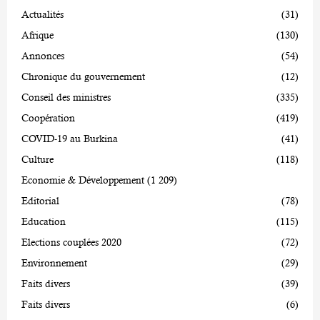
Actualités
(31)
Afrique
(130)
Annonces
(54)
Chronique du gouvernement
(12)
Conseil des ministres
(335)
Coopération
(419)
COVID-19 au Burkina
(41)
Culture
(118)
Economie & Développement
(1 209)
Editorial
(78)
Education
(115)
Elections couplées 2020
(72)
Environnement
(29)
Faits divers
(39)
Faits divers
(6)