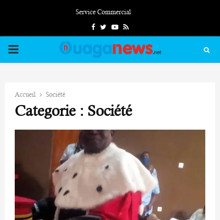
Service Commercial
Facebook
Twitter
Youtube
Rss
PRIMARY
MENU
Accueil
Société
Categorie : Société