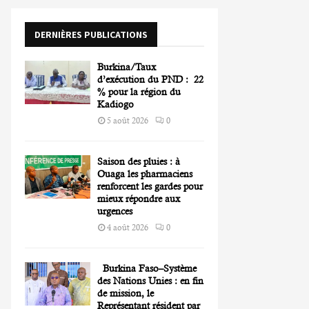
o
r
R
DERNIÈRES PUBLICATIONS
:
C
Burkina/Taux
H
d’exécution du PND : 22
% pour la région du
Kadiogo
5 août 2026
0
Saison des pluies : à
Ouaga les pharmaciens
renforcent les gardes pour
mieux répondre aux
urgences
4 août 2026
0
Burkina Faso–Système
des Nations Unies : en fin
de mission, le
Représentant résident par