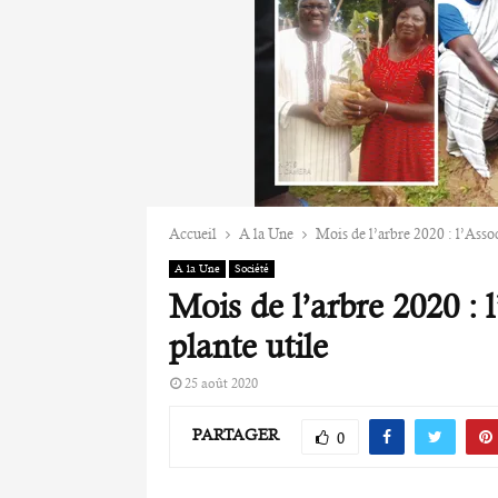
Accueil
A la Une
Mois de l’arbre 2020 : l’Asso
A la Une
Société
Mois de l’arbre 2020 :
plante utile
25 août 2020
PARTAGER
0