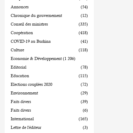
Annonces
(54)
Chronique du gouvernement
(12)
Conseil des ministres
(335)
Coopération
(418)
COVID-19 au Burkina
(41)
Culture
(118)
Economie & Développement
(1 206)
Editorial
(78)
Education
(115)
Elections couplées 2020
(72)
Environnement
(29)
Faits divers
(39)
Faits divers
(6)
International
(165)
Lettre de l'éditeur
(3)